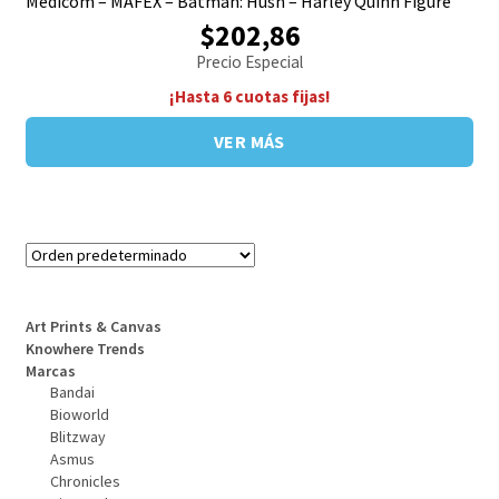
Medicom – MAFEX – Batman: Hush – Harley Quinn Figure
$202,86
Precio Especial
¡Hasta 6 cuotas fijas!
VER MÁS
Art Prints & Canvas
Knowhere Trends
Marcas
Bandai
Bioworld
Blitzway
Asmus
Chronicles