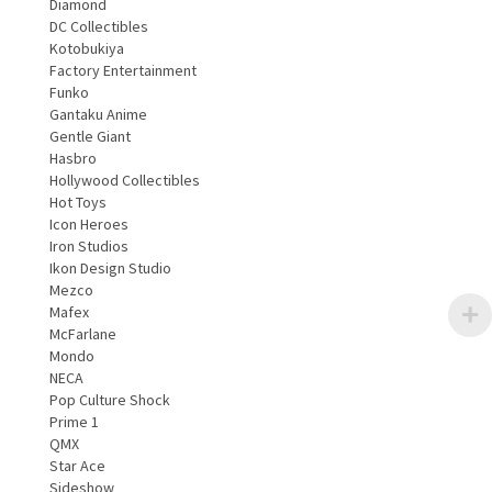
Diamond
DC Collectibles
Kotobukiya
Factory Entertainment
Funko
Gantaku Anime
Gentle Giant
Hasbro
Hollywood Collectibles
Hot Toys
Icon Heroes
Iron Studios
Ikon Design Studio
Mezco
Mafex
McFarlane
Mondo
NECA
Pop Culture Shock
Prime 1
QMX
Star Ace
Sideshow