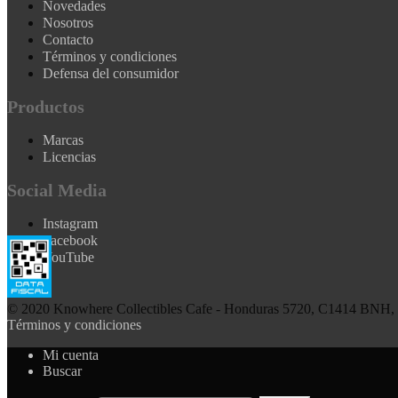
Novedades
Nosotros
Contacto
Términos y condiciones
Defensa del consumidor
Productos
Marcas
Licencias
Social Media
Instagram
Facebook
YouTube
© 2020 Knowhere Collectibles Cafe - Honduras 5720, C1414 BNH, B
Términos y condiciones
Mi cuenta
Buscar