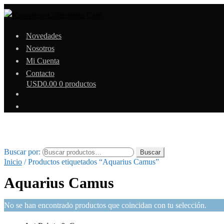
Novedades
Nosotros
Mi Cuenta
Contacto
USD
0.00
0 productos
Buscar por:
Buscar
Inicio
/
Productos etiquetados “Aquarius Camus”
Aquarius Camus
No se han encontrado productos que coincidan con tu selección.