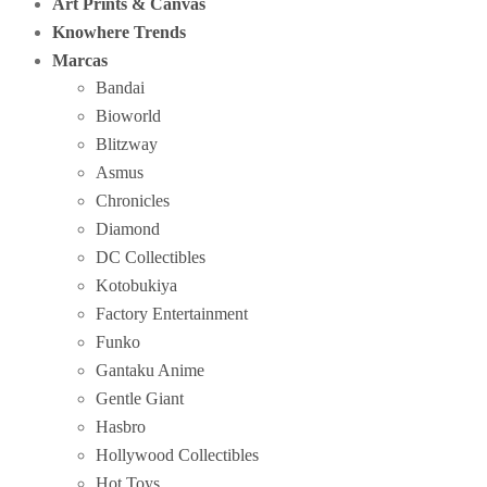
Art Prints & Canvas
Knowhere Trends
Marcas
Bandai
Bioworld
Blitzway
Asmus
Chronicles
Diamond
DC Collectibles
Kotobukiya
Factory Entertainment
Funko
Gantaku Anime
Gentle Giant
Hasbro
Hollywood Collectibles
Hot Toys