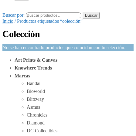
Buscar por:
Buscar
Inicio
/
Productos etiquetados “colección”
Colección
No se han encontrado productos que coincidan con tu selección.
Art Prints & Canvas
Knowhere Trends
Marcas
Bandai
Bioworld
Blitzway
Asmus
Chronicles
Diamond
DC Collectibles