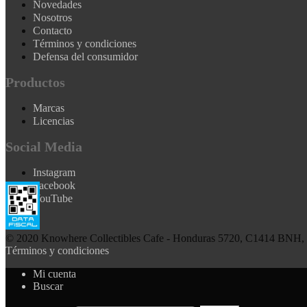
Novedades
Nosotros
Contacto
Términos y condiciones
Defensa del consumidor
Productos
Marcas
Licencias
Social Media
Instagram
Facebook
YouTube
© 2020 Knowhere Collectibles Cafe - Honduras 5720, C1414 BNH, B
Términos y condiciones
Mi cuenta
Buscar