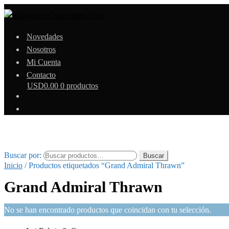
Novedades
Nosotros
Mi Cuenta
Contacto
USD
0.00
0 productos
Buscar por:
Buscar
Inicio
/
Productos etiquetados “Grand Admiral Thrawn”
Grand Admiral Thrawn
No se han encontrado productos que coincidan con tu selección.