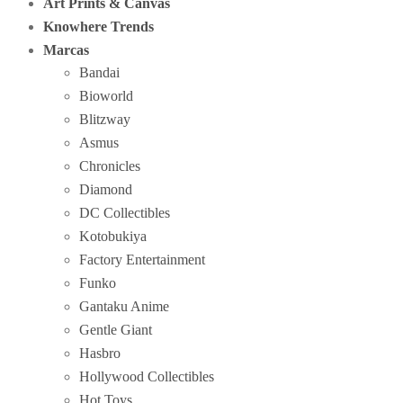
Art Prints & Canvas
Knowhere Trends
Marcas
Bandai
Bioworld
Blitzway
Asmus
Chronicles
Diamond
DC Collectibles
Kotobukiya
Factory Entertainment
Funko
Gantaku Anime
Gentle Giant
Hasbro
Hollywood Collectibles
Hot Toys