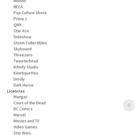
Mondo
NECA
Pop Culture Shock
Prime 1
QMX
Star Ace
Sideshow
Storm Collectibles
Skybound
Threezero
Tweeterhead
Infinity Studio
Kinetiquettes
Unruly
Dark Horse
Licencias
Mangas
Court of the Dead
DC Comics
Marvel
Movies and TV
Video Games
Star Wars