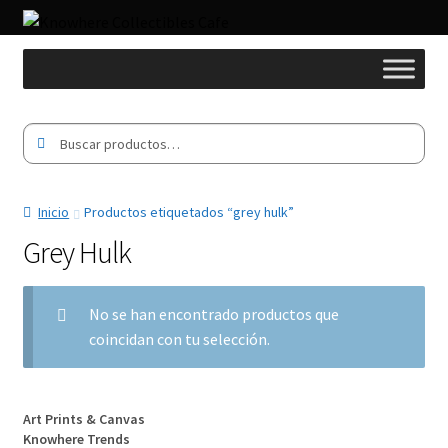
Buscar
Buscar
por:
Inicio
Productos etiquetados “grey hulk”
Grey Hulk
No se han encontrado productos que
coincidan con tu selección.
Art Prints & Canvas
Knowhere Trends