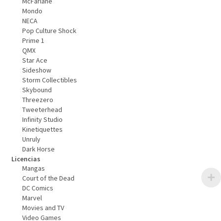
McFarlane
Mondo
NECA
Pop Culture Shock
Prime 1
QMX
Star Ace
Sideshow
Storm Collectibles
Skybound
Threezero
Tweeterhead
Infinity Studio
Kinetiquettes
Unruly
Dark Horse
Licencias
Mangas
Court of the Dead
DC Comics
Marvel
Movies and TV
Video Games