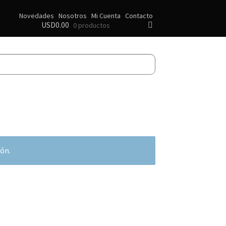
Novedades
Nosotros
Mi Cuenta
Contacto
USD
0.00
0 productos
ión.