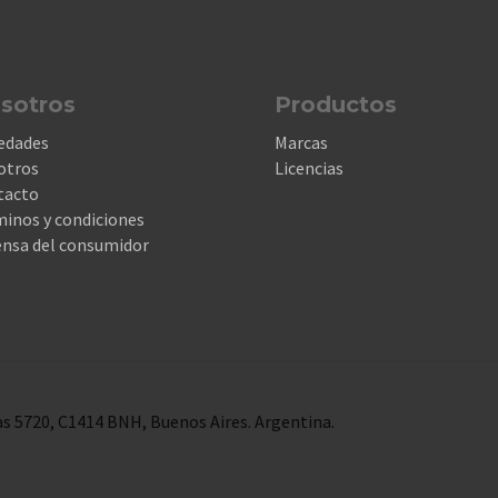
sotros
Productos
edades
Marcas
otros
Licencias
tacto
inos y condiciones
nsa del consumidor
s 5720, C1414 BNH, Buenos Aires. Argentina.