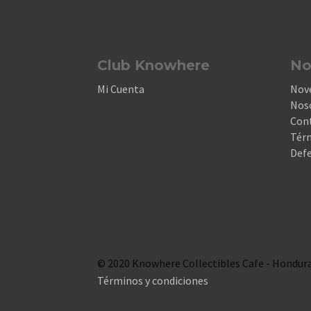
Club Knowhere
No
Mi Cuenta
Nov
Nos
Con
Térm
Defe
© 2020 Knowhere Collectibles Cafe - Hondura
Términos y condiciones