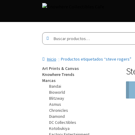
Buscar
Buscar
por:
Inicio
Productos etiquetados “steve rogers”
St
Art Prints & Canvas
Knowhere Trends
Marcas
Bandai
Bioworld
Blitzway
Asmus
Chronicles
Diamond
DC Collectibles
Kotobukiya
Factory Entertainment