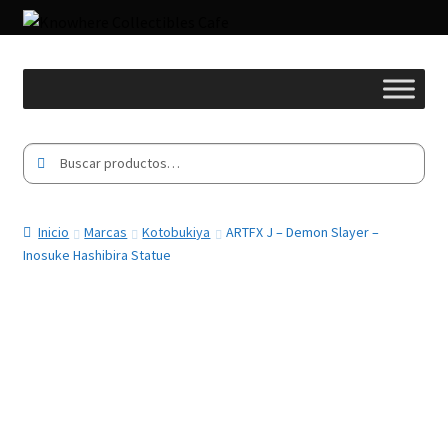
Buscar
Buscar
por:
Inicio
Marcas
Kotobukiya
ARTFX J – Demon Slayer –
Inosuke Hashibira Statue