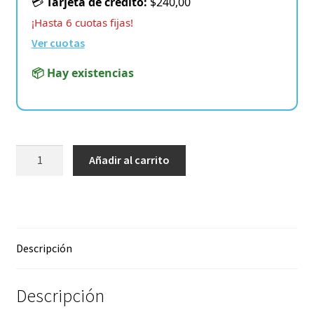
💳
Tarjeta de crédito:
$240,00
¡Hasta 6 cuotas fijas!
Ver cuotas
📦 Hay existencias
ARTFX
Añadir al carrito
J
–
Demon
Slayer
–
Descripción
Inosuke
Hashibira
Descripción
Statue
cantidad