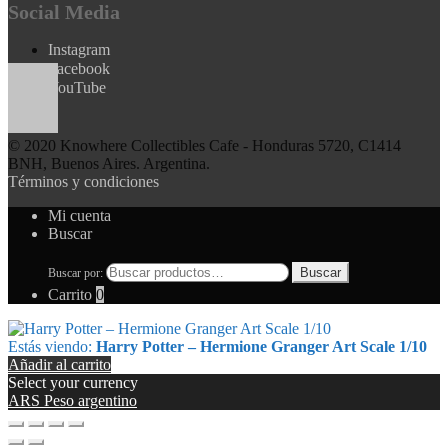
Social Media
Instagram
Facebook
YouTube
© 2020 Knowhere Collectibles Cafe - Honduras 5720, C1414
BNH, Buenos Aires. Argentina.
Términos y condiciones
Mi cuenta
Buscar
Buscar
Buscar por:
Carrito
0
Estás viendo:
Harry Potter – Hermione Granger Art Scale 1/10
Añadir al carrito
Select your currency
ARS
Peso argentino