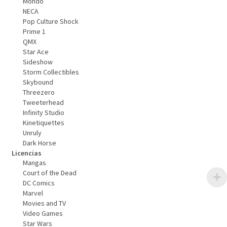
Mondo
NECA
Pop Culture Shock
Prime 1
QMX
Star Ace
Sideshow
Storm Collectibles
Skybound
Threezero
Tweeterhead
Infinity Studio
Kinetiquettes
Unruly
Dark Horse
Licencias
Mangas
Court of the Dead
DC Comics
Marvel
Movies and TV
Video Games
Star Wars