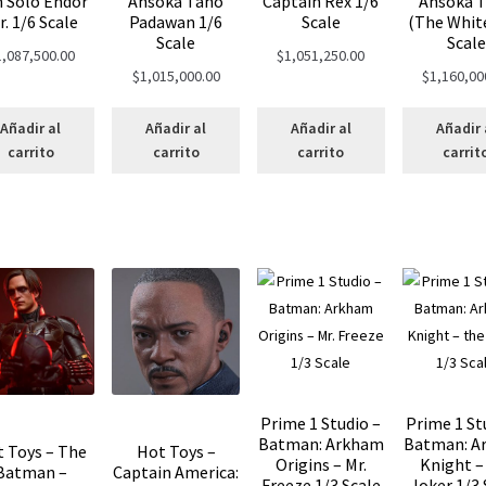
 Solo Endor
Ahsoka Tano
Captain Rex 1/6
Ahsoka 
r. 1/6 Scale
Padawan 1/6
Scale
(The White
Scale
Scale
1,087,500.00
$
1,051,250.00
$
1,015,000.00
$
1,160,00
Añadir al
Añadir al
Añadir al
Añadir 
carrito
carrito
carrito
carrit
Prime 1 Studio –
Prime 1 St
Batman: Arkham
Batman: A
 Toys – The
Hot Toys –
Origins – Mr.
Knight –
Batman –
Captain America:
Freeze 1/3 Scale
Joker 1/3 