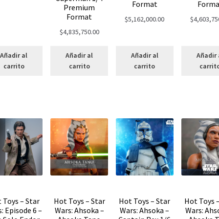
Format
Forma
Premium
Format
$
5,162,000.00
$
4,603,75
$
4,835,750.00
Añadir al
Añadir al
Añadir al
Añadir 
carrito
carrito
carrito
carrit
 Toys – Star
Hot Toys – Star
Hot Toys – Star
Hot Toys –
: Episode 6 –
Wars: Ahsoka –
Wars: Ahsoka –
Wars: Ahs