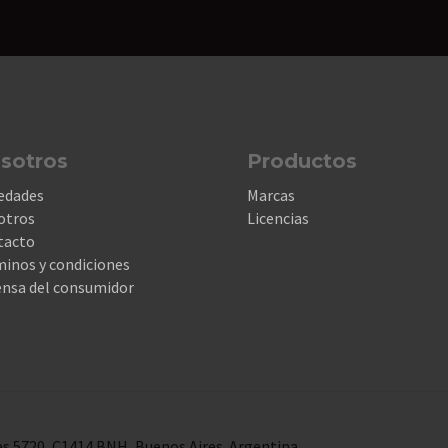
sotros
Productos
edades
Marcas
otros
Licencias
tacto
inos y condiciones
nsa del consumidor
s 5720, C1414 BNH, Buenos Aires. Argentina.