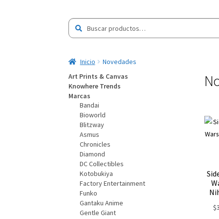
Buscar
Buscar
por:
Inicio
Novedades
No
Art Prints & Canvas
Knowhere Trends
Marcas
Bandai
Bioworld
Blitzway
Asmus
Chronicles
Diamond
DC Collectibles
Sid
Kotobukiya
Wa
Factory Entertainment
Ni
Funko
Gantaku Anime
$
Gentle Giant