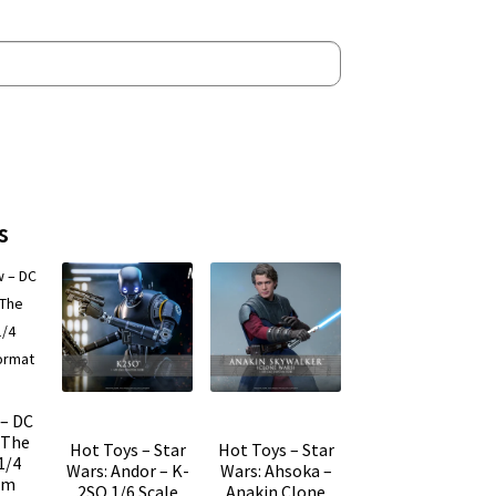
s
 – DC
 The
Hot Toys – Star
Hot Toys – Star
1/4
Wars: Andor – K-
Wars: Ahsoka –
um
2SO 1/6 Scale
Anakin Clone