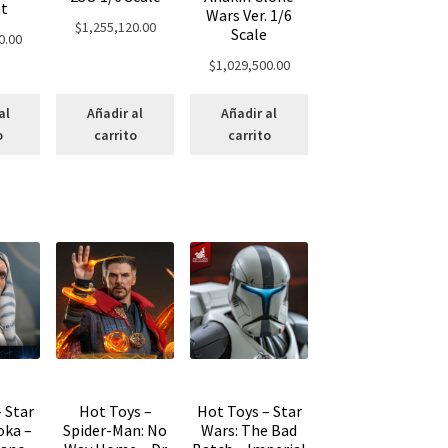
t
Wars Ver. 1/6
$
1,255,120.00
Scale
0.00
$
1,029,500.00
al
Añadir al
Añadir al
o
carrito
carrito
 Star
Hot Toys –
Hot Toys – Star
oka –
Spider-Man: No
Wars: The Bad