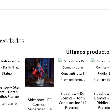
vedades
Últimos producto
eshow – Star
rs – Darth
Sideshow – DC
Sideshow
hilus Statue
Comics – John
Comics –
Sideshow – DC
Constantine 1/4
Riddler 
3,762,750.00
Comics –
Premium
Premi
Superman 1/4