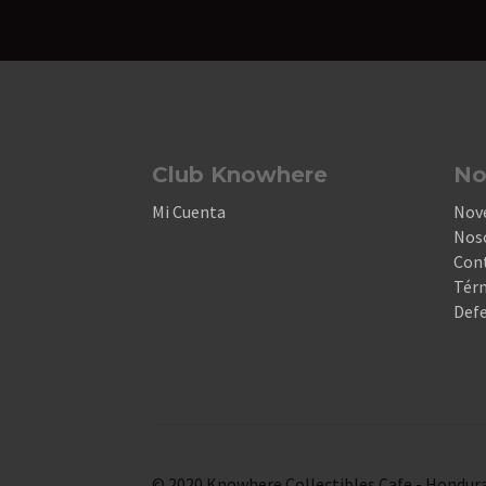
Club Knowhere
No
Mi Cuenta
Nov
Nos
Con
Térm
Defe
© 2020 Knowhere Collectibles Cafe - Hondura