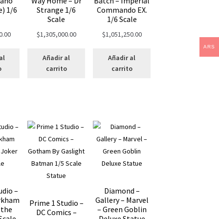
Tano
Way Home – Dr
Batch – Imperial
) 1/6
Strange 1/6
Commando EX.
Scale
1/6 Scale
0.00
$
1,305,000.00
$
1,051,250.00
ARS
al
Añadir al
Añadir al
o
carrito
carrito
udio –
Diamond –
rkham
Gallery – Marvel
Prime 1 Studio –
 the
– Green Goblin
DC Comics –
Scale
Deluxe Statue