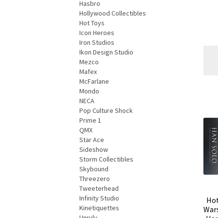
Hasbro
Hollywood Collectibles
Hot Toys
Icon Heroes
Iron Studios
Ikon Design Studio
Mezco
Mafex
McFarlane
Mondo
NECA
Pop Culture Shock
Prime 1
QMX
Star Ace
Sideshow
Storm Collectibles
Skybound
Threezero
Tweeterhead
Infinity Studio
Hot
Kinetiquettes
Wars
Unruly