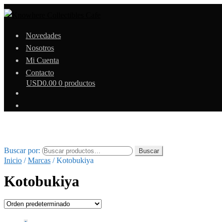
Novedades
Nosotros
Mi Cuenta
Contacto
USD
0.00
0 productos
Buscar por:
Buscar
Inicio
/
Marcas
/
Kotobukiya
Kotobukiya