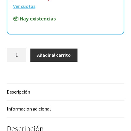
Ver cuotas
📦 Hay existencias
ARTFX
Añadir al carrito
–
Star
Wars
–
The
Descripción
Bad
Batch
Información adicional
–
Hunter
Statue
Descripción