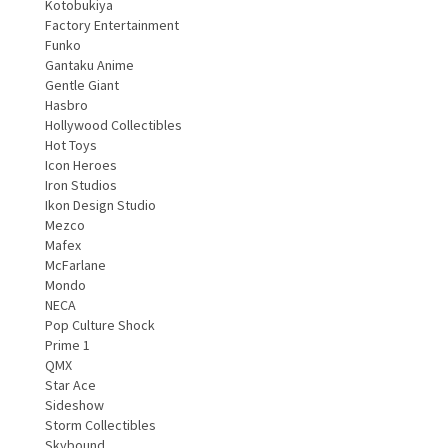
Kotobukiya
Factory Entertainment
Funko
Gantaku Anime
Gentle Giant
Hasbro
Hollywood Collectibles
Hot Toys
Icon Heroes
Iron Studios
Ikon Design Studio
Mezco
Mafex
McFarlane
Mondo
NECA
Pop Culture Shock
Prime 1
QMX
Star Ace
Sideshow
Storm Collectibles
Skybound