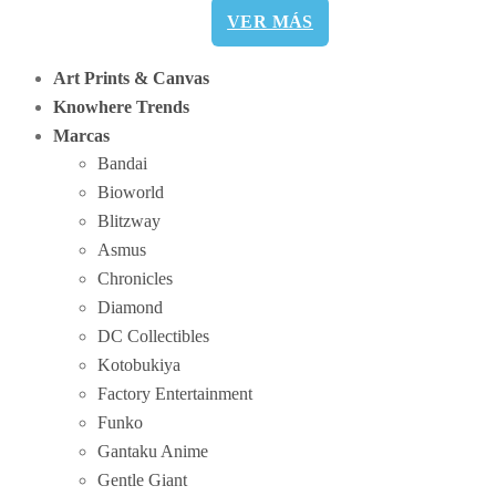
VER MÁS
Art Prints & Canvas
Knowhere Trends
Marcas
Bandai
Bioworld
Blitzway
Asmus
Chronicles
Diamond
DC Collectibles
Kotobukiya
Factory Entertainment
Funko
Gantaku Anime
Gentle Giant