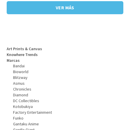
VER MÁS
Art Prints & Canvas
Knowhere Trends
Marcas
Bandai
Bioworld
Blitzway
Asmus
Chronicles
Diamond
DC Collectibles
Kotobukiya
Factory Entertainment
Funko
Gantaku Anime
Gentle Giant