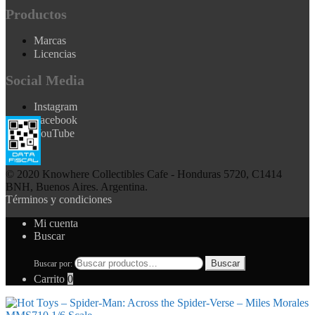
Productos
Marcas
Licencias
Social Media
Instagram
Facebook
YouTube
© 2020 Knowhere Collectibles Cafe - Honduras 5720, C1414
BNH, Buenos Aires. Argentina.
Términos y condiciones
Mi cuenta
Buscar
Buscar
Buscar por:
Carrito
0