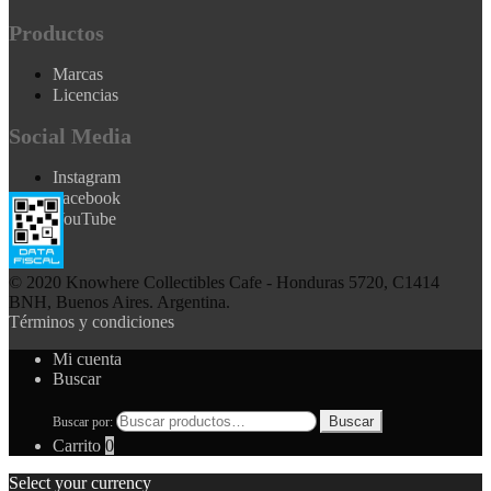
Productos
Marcas
Licencias
Social Media
Instagram
Facebook
YouTube
© 2020 Knowhere Collectibles Cafe - Honduras 5720, C1414
BNH, Buenos Aires. Argentina.
Términos y condiciones
Mi cuenta
Buscar
Buscar
Buscar por:
Carrito
0
Select your currency