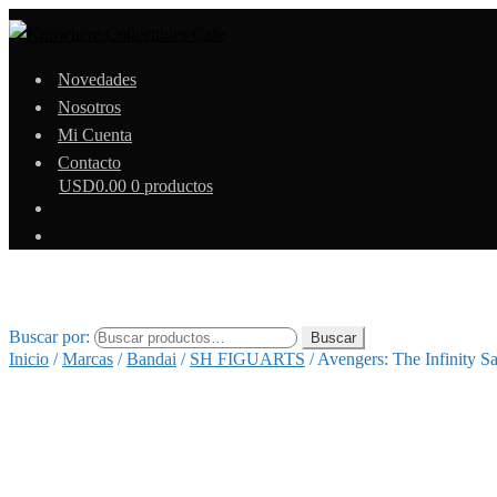
Novedades
Nosotros
Mi Cuenta
Contacto
USD
0.00
0 productos
Buscar por:
Buscar
Inicio
/
Marcas
/
Bandai
/
SH FIGUARTS
/
Avengers: The Infinity 