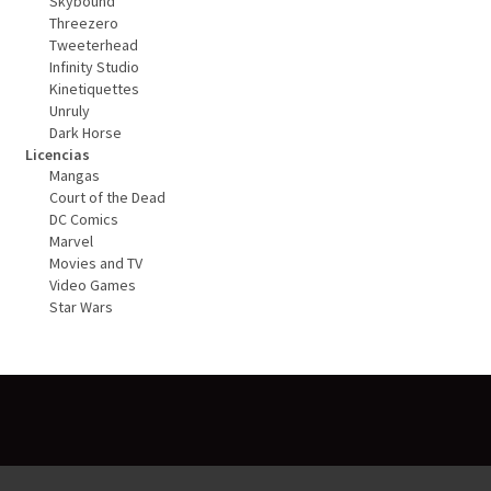
Skybound
Threezero
Tweeterhead
Infinity Studio
Kinetiquettes
Unruly
Dark Horse
Licencias
Mangas
Court of the Dead
DC Comics
Marvel
Movies and TV
Video Games
Star Wars