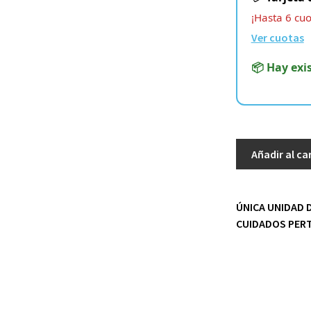
¡Hasta 6 cuot
Ver cuotas
📦 Hay exi
Sideshow
Añadir al ca
–
DC
Comics
ÚNICA UNIDAD 
–
CUIDADOS PERT
Superman
1/4
Premium
Format
cantidad