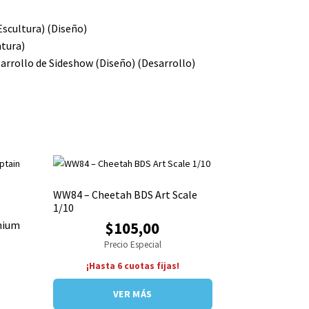
Escultura)
(Diseño)
ntura)
sarrollo de Sideshow
(Diseño)
(Desarrollo)
WW84 – Cheetah BDS Art Scale
1/10
mium
$105,00
Precio Especial
¡Hasta 6 cuotas fijas!
VER MÁS