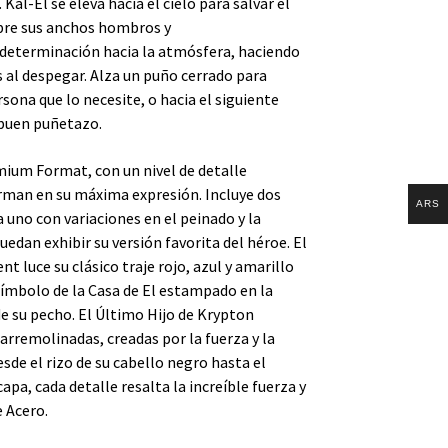
Kal-El se eleva hacia el cielo para salvar el
bre sus anchos hombros y
 determinación hacia la atmósfera, haciendo
s al despegar. Alza un puño cerrado para
ersona que lo necesite, o hacia el siguiente
 buen puñetazo.
ium Format, con un nivel de detalle
rman en su máxima expresión. Incluye dos
ARS
 uno con variaciones en el peinado y la
uedan exhibir su versión favorita del héroe. El
nt luce su clásico traje rojo, azul y amarillo
 símbolo de la Casa de El estampado en la
 su pecho. El Último Hijo de Krypton
rremolinadas, creadas por la fuerza y ​​la
sde el rizo de su cabello negro hasta el
capa, cada detalle resalta la increíble fuerza y
 Acero.