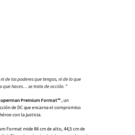
 ni de los poderes que tengas, ni de lo que
 lo que haces… se trata de acción.
”
 Superman Premium Format™
, un
ección de DC
que encarna el compromiso
éroe con la justicia.
um Format mide 86 cm de alto, 44,5 cm de