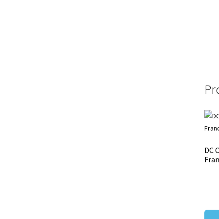
Pr
DC C
Fran