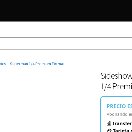
ics – Superman 1/4 Premium Format
Sideshow
1/4 Prem
PRECIO E
Abonando en 
💰
Transfer
💳
Tarjeta 