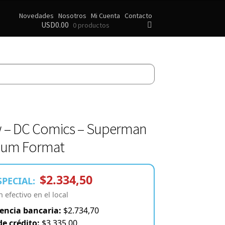
Novedades
Nosotros
Mi Cuenta
Contacto
USD
0.00
0 productos
 – DC Comics – Superman
ium Format
$2.334,50
SPECIAL:
efectivo en el local
encia bancaria:
$2.734,70
de crédito:
$3.335,00