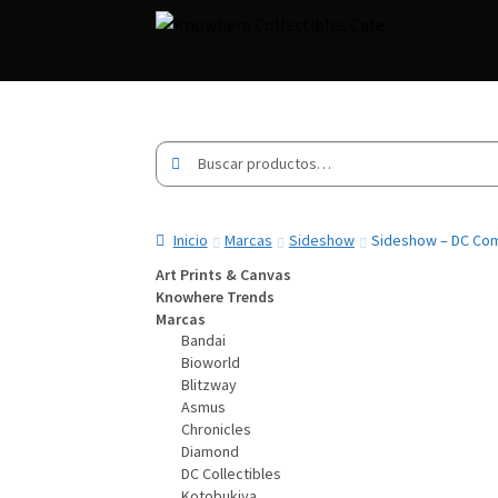
Buscar
Buscar
por:
Inicio
Marcas
Sideshow
Sideshow – DC Com
Art Prints & Canvas
Knowhere Trends
Marcas
Bandai
Bioworld
Blitzway
Asmus
Chronicles
Diamond
DC Collectibles
Kotobukiya