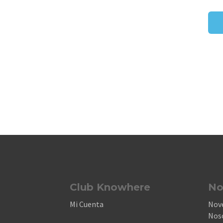
Club Knowhere
No
Mi Cuenta
Nov
Nos