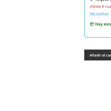
¡Hasta 6 cuot
Ver cuotas
📦 Hay exi
Sideshow
Añadir al ca
–
Star
Wars
–
Darth
Nihilus
Statue
cantidad