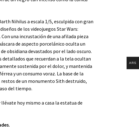
Darth Nihilus
a escala 1/5, esculpida con gran
s diseños de los videojuegos Star Wars:
 Con una incrustación de una afilada pieza
máscara de aspecto porcelánico oculta un
de obsidiana devastados por el lado oscuro.
 detallados que recuerdan a la tela ocultan
ARS
tamente sostenida por el dolor, y mantenida
 férrea y un consumo voraz. La base
de la
 restos de un monumento Sith destruido,
paso del tiempo.
 llévate hoy mismo a casa la estatua de
ades.