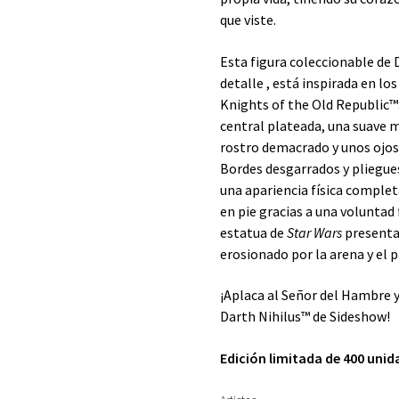
que viste.
Esta
figura coleccionable de 
detalle , está inspirada en lo
Knights of the Old Republic™.
central plateada, una suave 
rostro demacrado y unos ojos 
Bordes desgarrados y pliegues
una apariencia física comple
en pie gracias a una voluntad
estatua de
Star Wars
presenta
erosionado por la arena y el 
¡Aplaca al Señor del Hambre y
Darth Nihilus™ de Sideshow!
Edición limitada de 400 unid