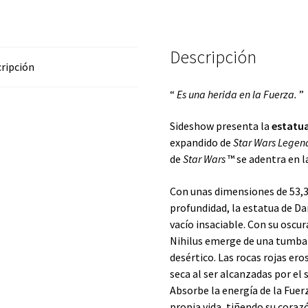
Descripción
ripción
“
Es una herida en la Fuerza.
”
Sideshow presenta la
estatua
expandido de
Star Wars Legen
de
Star Wars
™
se adentra en la
Con unas dimensiones de 53,3 
profundidad, la estatua de Da
vacío insaciable. Con su oscu
Nihilus emerge de una tumba
desértico. Las rocas rojas ero
seca al ser alcanzadas por el 
Absorbe la energía de la Fuerz
propia vida, tiñendo su coraz