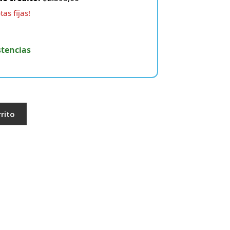
as fijas!
stencias
rrito