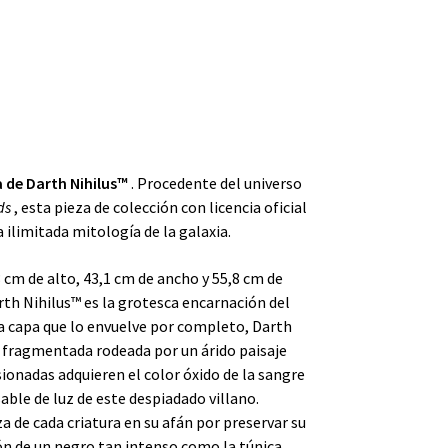
 de Darth Nihilus™
. Procedente del universo
ds
, esta pieza de colección con licencia oficial
 ilimitada mitología de la galaxia.
cm de alto, 43,1 cm de ancho y 55,8 cm de
rth Nihilus™ es la grotesca encarnación del
ra capa que lo envuelve por completo, Darth
 fragmentada rodeada por un árido paisaje
sionadas adquieren el color óxido de la sangre
sable de luz de este despiadado villano.
a de cada criatura en su afán por preservar su
ón de un negro tan intenso como la túnica