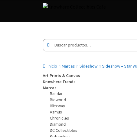
Buscar
Buscar
por:
Inicio
Marcas
Sideshow
Sideshow – Star Wa
Art Prints & Canvas
Knowhere Trends
Marcas
Bandai
Bioworld
Blitzway
Asmus
Chronicles
Diamond
DC Collectibles
Kotobukiya