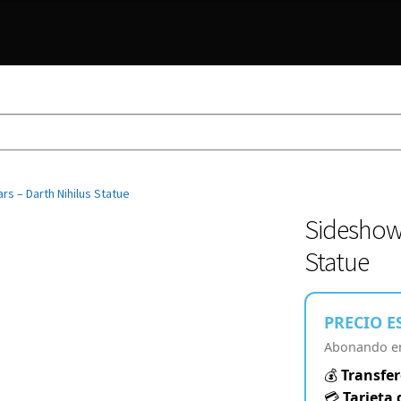
rs – Darth Nihilus Statue
Sideshow 
Statue
PRECIO E
Abonando en 
💰
Transfer
💳
Tarjeta 