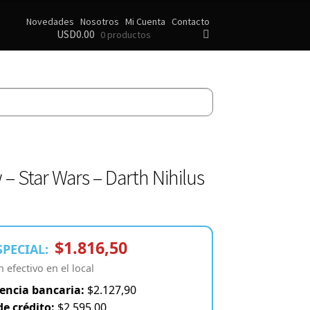
Novedades
Nosotros
Mi Cuenta
Contacto
USD
0.00
0 productos
– Star Wars – Darth Nihilus
$1.816,50
SPECIAL:
efectivo en el local
encia bancaria:
$2.127,90
de crédito:
$2.595,00