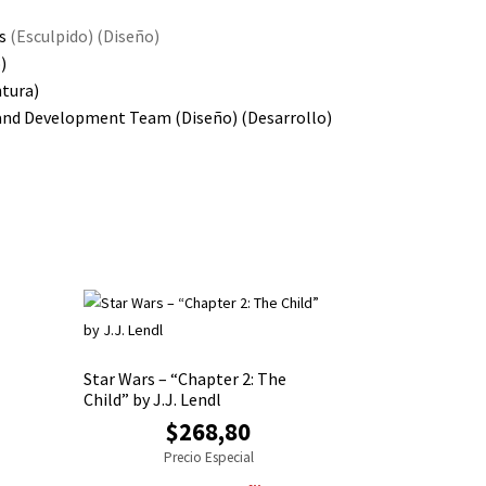
rs
(Esculpido) (Diseño)
)
ntura)
 and Development Team
(Diseño)
(Desarrollo)
Star Wars – “Chapter 2: The
Child” by J.J. Lendl
$268,80
Precio Especial