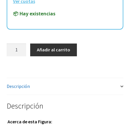
Ver cuotas
📦 Hay existencias
SilverHawks
Añadir al carrito
–
Ultimate
Buzz-
Saw
7-
Descripción
Inch
Action
Descripción
Figure
cantidad
Acerca de esta Figura: