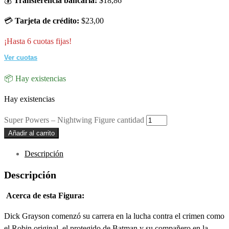
💰
Transferencia bancaria:
$18,86
💳
Tarjeta de crédito:
$23,00
¡Hasta 6 cuotas fijas!
Ver cuotas
📦 Hay existencias
Hay existencias
Super Powers – Nightwing Figure cantidad
Añadir al carrito
Descripción
Descripción
Acerca de esta Figura:
Dick Grayson comenzó su carrera en la lucha contra el crimen como
el Robin original, el protegido de Batman y su compañero en la