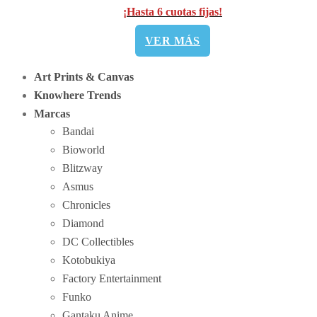
¡Hasta 6 cuotas fijas!
VER MÁS
Art Prints & Canvas
Knowhere Trends
Marcas
Bandai
Bioworld
Blitzway
Asmus
Chronicles
Diamond
DC Collectibles
Kotobukiya
Factory Entertainment
Funko
Gantaku Anime