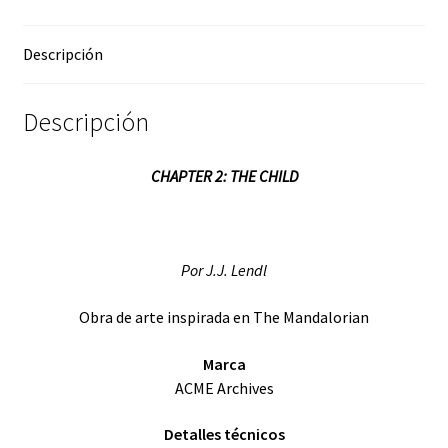
2:
The
Descripción
Child”
by
Descripción
J.J.
Lendl
cantidad
CHAPTER 2: THE CHILD
Por J.J. Lendl
Obra de arte inspirada en The Mandalorian
Marca
ACME Archives
Detalles técnicos