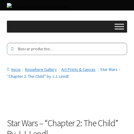
Buscar
Buscar
por:
Inicio
Knowhere Gallery
Art Prints & Canvas
Star Wars –
“Chapter 2: The Child” by J.J. Lendl
Star Wars – “Chapter 2: The Child”
By J.J. Lendl