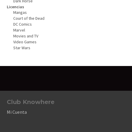
Dark Horse
Licencias
Mangas
Court of the Dead
DC Comics
Marvel
Movies and TV
Video Games
Star Wars
Club Knowhere
Mi Cuenta