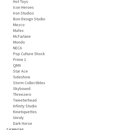
Hot Toys
Icon Heroes
Iron Studios
Ikon Design Studio
Mezco
Mafex
McFarlane
Mondo
NECA
Pop Culture Shock
Prime 1
QMX
Star Ace
Sideshow
Storm Collectibles
Skybound
Threezero
Tweeterhead
Infinity Studio
Kinetiquettes
Unruly
Dark Horse
Licencias